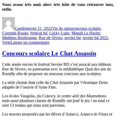
Nous avons très mais alors très hâte de vous retrouver tous,
enfin.
Gaelle
janvier 21, 2022
Vie du salon
concours scolaire
,
Corentin Rouge
,
festival bd
,
Lucky Luke
,
Magali Le Huche
,
Matthieu Bonhomme
,
Rue de Sèvres
,
sevrier bd
,
sevrier bd 2022
,
Verte
Laisser un commentaire
Concours scolaire Le Chat Assassin
Cette année encore le festival Sevrier BD s’est associé aux éditions
Rue de Sèvres, en partenariat avec la médiathèque Quai des arts de
Rumilly afin de proposer un nouveau concours aux scolaires.
La série choisie était celle du
Chat Assassin
par Véronique Deiss
adaptée de l’oeuvre d’Anne Fine.
Les écoles Vaugelas, du Colovry, le centre aéré des Marmottons
mais aussi plusieurs classes de Rumilly ont joué le jeu ! au total ce
sont 13 rendus qui nous sont parvenus.
Les œuvres proposées par les élèves d’Annecy, Annecy-le-Vieux et