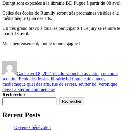
Duingt sont exposées à la librairie BD Fugue à partir du 08 avril.
Celles des écoles de Rumilly seront très prochaines visibles à la
médiathèque Quai des arts.
Un très grand bravo à tous les participants ! Le jury se réunira le
mardi 13 avril.
Mais heureusement, tout le monde gagne !
Gaelle
avril 8, 2021
Vie du salon
chat assassin
,
concours
scolaire
,
Ecole des loisirs
,
librairie bd fugue cafe annecy
,
mediatheque quai des arts
,
rue de sevres
,
sevrier bd
,
veronique
deiss
Laisser un commentaire
Rechercher
Rechercher
Recent Posts
Devenez bénévole !