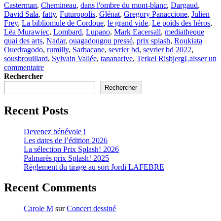
Casterman
,
Chemineau
,
dans l'ombre du mont-blanc
,
Dargaud
,
David Sala
,
fatty
,
Futuropolis
,
Glénat
,
Gregory Panaccione
,
Julien
Frey
,
La bibliomule de Cordoue
,
le grand vide
,
Le poids des héros
,
Léa Murawiec
,
Lombard
,
Lupano
,
Mark Eacersall
,
mediatheque
quai des arts
,
Nadar
,
ouagadougou pressé
,
prix splash
,
Roukiata
Ouedragodo
,
rumilly
,
Sarbacane
,
sevrier bd
,
sevrier bd 2022
,
sousbrouillard
,
Sylvain Vallée
,
tananarive
,
Terkel Risbjerg
Laisser un
sur
commentaire
Prix
Rechercher
Splash
Rechercher
!
2022
Recent Posts
Devenez bénévole !
Les dates de l’édition 2026
La sélection Prix Splash! 2026
Palmarès prix Splash! 2025
Règlement du tirage au sort Jordi LAFEBRE
Recent Comments
Carole M
sur
Concert dessiné