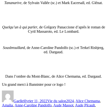
Tananarive
, de Sylvain Vallée (sc.) et Mark Eacersall, ed. Glénat.
Quelqu’un à qui parler
, de Grégory Panaccione d’après le roman de
Cyril Massaroto, ed. Le Lombard.
Sousbrouillard
, de Anne-Caroline Pandolfo (sc.) et Terkel Risbjerg,
ed. Dargaud.
Dans l’ombre du Mont-Blanc, de Alice Chemama, ed. Dargaud.
Un grand merci à Bannister pour ce logo !
Auteur
Publié
Catégories
Étiquettes
le
Gaelle
février 11, 2022
Vie du salon
2024
,
Alice Chemama
,
Amalia
,
Anne-Caroline Pandolfo
,
Aude Massot
,
Aude PIcault
,