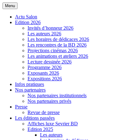
Aller
Menu
Salon de la BD de Sevrier
au
contenu
Actu Salon
Edition 2026
Invités d’honneur 2026
Les auteurs 2026
Les horaires de dédicaces 2026
Les rencontres de la BD 2026
Projections cinémas 2026
Les animations et ateliers 2026
Lecture dessinée 2026
Programme 2026
Exposants 2026
Expositions 2026
Infos pratiques
Nos partenaires
Nos partenaires institutionnels
Nos partenaires privés
Presse
Revue de presse
Les éditions passées
Affiches luxe Sevrier BD
Edition 2025
Les auteurs