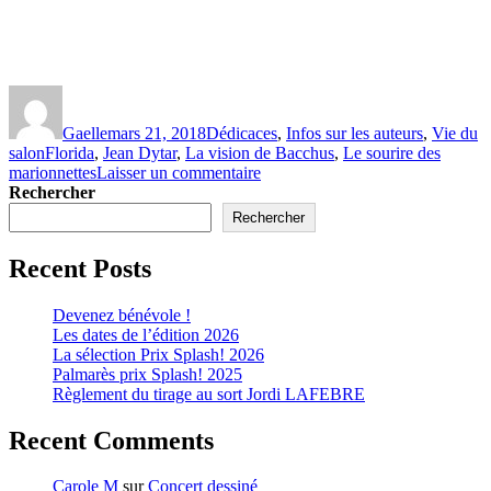
Auteur
Publié
Catégories
le
Gaelle
mars 21, 2018
Dédicaces
,
Infos sur les auteurs
,
Vie du
Étiquettes
salon
Florida
,
Jean Dytar
,
La vision de Bacchus
,
Le sourire des
sur
marionnettes
Laisser un commentaire
Jean
Rechercher
Dytar
Rechercher
Recent Posts
Devenez bénévole !
Les dates de l’édition 2026
La sélection Prix Splash! 2026
Palmarès prix Splash! 2025
Règlement du tirage au sort Jordi LAFEBRE
Recent Comments
Carole M
sur
Concert dessiné