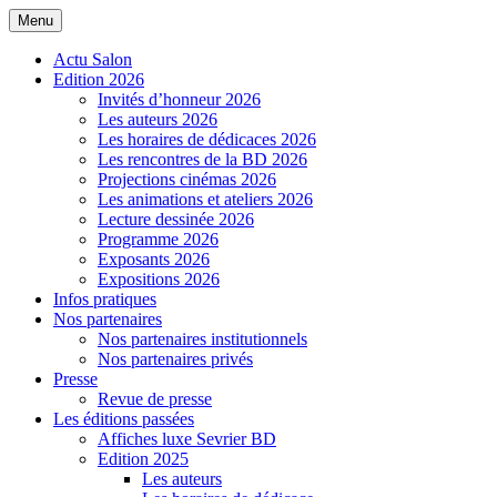
Aller
Menu
Salon de la BD de Sevrier
au
contenu
Actu Salon
Edition 2026
Invités d’honneur 2026
Les auteurs 2026
Les horaires de dédicaces 2026
Les rencontres de la BD 2026
Projections cinémas 2026
Les animations et ateliers 2026
Lecture dessinée 2026
Programme 2026
Exposants 2026
Expositions 2026
Infos pratiques
Nos partenaires
Nos partenaires institutionnels
Nos partenaires privés
Presse
Revue de presse
Les éditions passées
Affiches luxe Sevrier BD
Edition 2025
Les auteurs