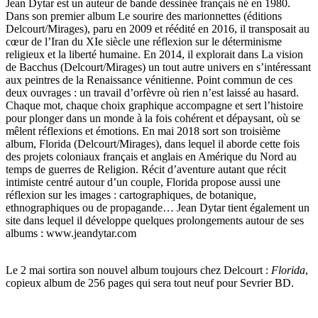
Jean Dytar est un auteur de bande dessinée français né en 1980.
Dans son premier album Le sourire des marionnettes (éditions
Delcourt/Mirages), paru en 2009 et réédité en 2016, il transposait au
cœur de l’Iran du XIe siècle une réflexion sur le déterminisme
religieux et la liberté humaine. En 2014, il explorait dans La vision
de Bacchus (Delcourt/Mirages) un tout autre univers en s’intéressant
aux peintres de la Renaissance vénitienne. Point commun de ces
deux ouvrages : un travail d’orfèvre où rien n’est laissé au hasard.
Chaque mot, chaque choix graphique accompagne et sert l’histoire
pour plonger dans un monde à la fois cohérent et dépaysant, où se
mêlent réflexions et émotions. En mai 2018 sort son troisième
album, Florida (Delcourt/Mirages), dans lequel il aborde cette fois
des projets coloniaux français et anglais en Amérique du Nord au
temps de guerres de Religion. Récit d’aventure autant que récit
intimiste centré autour d’un couple, Florida propose aussi une
réflexion sur les images : cartographiques, de botanique,
ethnographiques ou de propagande… Jean Dytar tient également un
site dans lequel il développe quelques prolongements autour de ses
albums : www.jeandytar.com
Le 2 mai sortira son nouvel album toujours chez Delcourt :
Florida
,
copieux album de 256 pages qui sera tout neuf pour Sevrier BD.