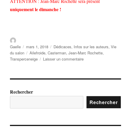
ATTENTION : Jean-Marc Rochette sera présent
uniquement le dimanche !
Gaelle
mars 1, 2018
Dédicaces
,
Infos sur les auteurs
,
Vie
du salon
Ailefroide
,
Casterman
,
Jean-Marc Rochette
,
Transperceneige
Laisser un commentaire
Rechercher
Rechercher