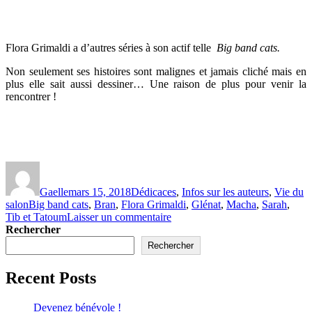
Flora Grimaldi a d’autres séries à son actif telle
Big band cats.
Non seulement ses histoires sont malignes et jamais cliché mais en
plus elle sait aussi dessiner… Une raison de plus pour venir la
rencontrer !
Gaelle
mars 15, 2018
Dédicaces
,
Infos sur les auteurs
,
Vie du
salon
Big band cats
,
Bran
,
Flora Grimaldi
,
Glénat
,
Macha
,
Sarah
,
Tib et Tatoum
Laisser un commentaire
Rechercher
Rechercher
Recent Posts
Devenez bénévole !