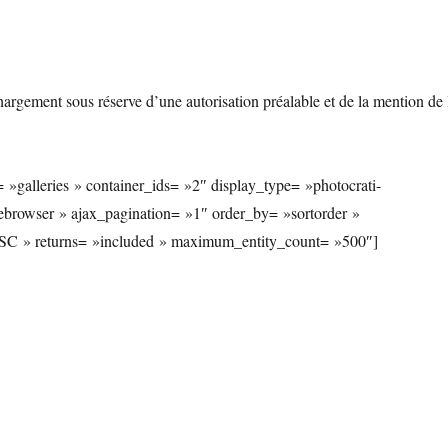
hargement sous réserve d’une autorisation préalable et de la mention de 
 »galleries » container_ids= »2″ display_type= »photocrati-
browser » ajax_pagination= »1″ order_by= »sortorder »
ASC » returns= »included » maximum_entity_count= »500″]