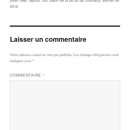
julien neel
,
lapinot
,
lou
,
salon de la bd du lac d'annecy
,
sevrier bd
2019
Laisser un commentaire
Votre adresse e-mail ne sera pas publiée.
Les champs obligatoires sont
indiqués avec
*
COMMENTAIRE
*