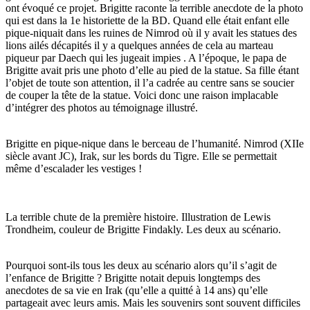
ont évoqué ce projet. Brigitte raconte la terrible anecdote de la photo
qui est dans la 1e historiette de la BD. Quand elle était enfant elle
pique-niquait dans les ruines de Nimrod où il y avait les statues des
lions ailés décapités il y a quelques années de cela au marteau
piqueur par Daech qui les jugeait impies . A l’époque, le papa de
Brigitte avait pris une photo d’elle au pied de la statue. Sa fille étant
l’objet de toute son attention, il l’a cadrée au centre sans se soucier
de couper la tête de la statue. Voici donc une raison implacable
d’intégrer des photos au témoignage illustré.
Brigitte en pique-nique dans le berceau de l’humanité. Nimrod (XIIe
siècle avant JC), Irak, sur les bords du Tigre. Elle se permettait
même d’escalader les vestiges !
La terrible chute de la première histoire. Illustration de Lewis
Trondheim, couleur de Brigitte Findakly. Les deux au scénario.
Pourquoi sont-ils tous les deux au scénario alors qu’il s’agit de
l’enfance de Brigitte ? Brigitte notait depuis longtemps des
anecdotes de sa vie en Irak (qu’elle a quitté à 14 ans) qu’elle
partageait avec leurs amis. Mais les souvenirs sont souvent difficiles