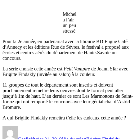
Trondheim
et
Michel
Jean
a l’air
Monnet.
un peu
stressé
Pour la 2e année, en partenariat avec la librairie BD Fugue Café
d’Annecy et les éditions Rue de Sèvres, le festival a proposé aux
écoles et centres aérés du département de Haute-Savoie un
concours.
La série choisie cette année est
Petit Vampire
de Joann Sfar avec
Brigitte Findakly (invitée au salon) à la couleur.
11 groupes de tout le département sont inscrits et doivent
prochainement remettre leurs oeuvres dont le format peut aller
jusqu’à 1m de haut. L’an dernier ce sont Les Marmottons de Saint-
Jorioz qui ont remporté le concours avec leur génial chat d’Astrid
Bromure.
A qui Brigitte Findakly remettra t’elle les cadeaux cette année ?
Auteur
Publié
Catégories
Étiquettes
le