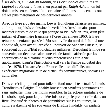
à ses débuts, au
Chat du Rabbin
, des
Formidables aventures de
Lapinot
au
Retour à la terre
, en passant par
Ralph Azham
, on lui
doit la mise en couleurs d’une centaine d’albums dont certains ont
été les plus marquants de ces dernières années.
Avec ce livre à quatre mains, Lewis Trondheim délaisse ses animaux
anthropomorphisés et dessine de véritables êtres humains pour
raconter l’histoire de celle qui partage sa vie. Née en Irak, d’un père
irakien et d’une mère française à l’orée des années 1960, le livre
retrace son enfance passée à Mossoul, ville du nord de l’Irak, à une
époque où, bien avant l’arrivée au pouvoir de Saddam Hussein, se
succèdent coups d’État et dictatures militaires. Déroulant le fil de ses
souvenirs, on découvre alors une vie de famille affectée par les
aberrations de la dictature et leurs répercussions sur la vie
quotidienne, jusqu’à l’inéluctable exil vers la France au début des
années 1970. Une arrivée en France elle aussi difficile, une
expérience migratoire faite de difficultés administratives, sociales et
culturelles.
Dans ce récit qui prend pour toile de fond une triste actualité, Lewis
Trondheim et Brigitte Findakly brossent en saynètes percutantes et
sans ambages, mais pas moins sensibles, la trajectoire singulière de
la coloriste qui, pour la première fois, occupe le premier rôle dans un
livre. Ponctué de photos et de parenthèses sur les coutumes, la
culture irakienne et les souvenirs de Brigitte Findakly, on partage