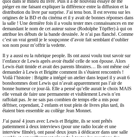
quoi dans le milieu du livre. Puis il a de nouveau essayé de me
piéger en me faisant expliquer la différence entre la diffusion et la
distribution du livre par surprise. J’ai tenu bon. Il est revenu sur les
origines de la BD et du cinéma et il y avait de bonnes réponses dans
la salle ! Une dernière fois il a voulu tester mes connaissances en me
demandant le nom de cet auteur suisse (Rodolphe Töpffer) à qui on
attribue les débuts de la bande dessinée. Je n’ai pas flanché. Comme
c’est un vrai gentil je le soupçonne d’avoir fait semblant d’oublier
son nom pour m’offrir la vedette.
Il y a aussi eu la rubrique people. Ils ont aussi voulu tout savoir sur
l’enfance de Lewis après avoir étudié celle de son épouse. Alors
Lewis était timide et avait des parents libraires… Ils ont même osé
demander à Lewis et Brigitte comment ils s’étaient rencontrés !
Voilà l’histoire : Brigitte a intégré un atelier dans lequel il y avait 6
bonshommes dont Lewis qui n’avait apparemment pas l’air de
bonne humeur ce jour-là. Elle a pensé qu’elle aurait le choix MAIS
elle venait de faire une permanente et visiblement Lewis n’en
raffolait pas. Je ne sais pas combien de temps elle a mis pour
défriser, cependant, 2 enfants et tout plein de livres plus tard, ils
étaient bien ensemble au collège Jean Monnet.
J’ai passé 4 jours avec Lewis et Brigitte, ils se sont prêtés
patiemment à deux interviews (pour une radio locale et une
interview filmée), ont passé deux jours à dédicacer dans une salle