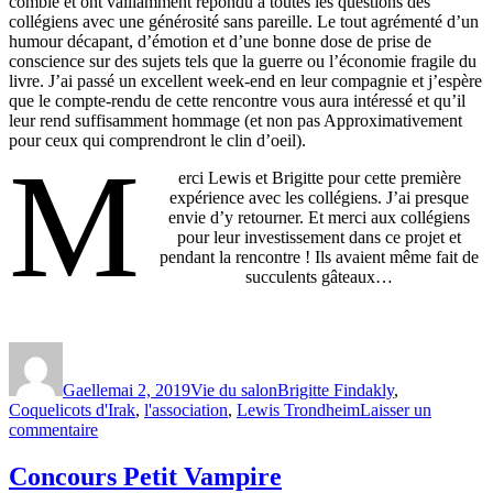
comble et ont vaillamment répondu à toutes les questions des
collégiens avec une générosité sans pareille. Le tout agrémenté d’un
humour décapant, d’émotion et d’une bonne dose de prise de
conscience sur des sujets tels que la guerre ou l’économie fragile du
livre. J’ai passé un excellent week-end en leur compagnie et j’espère
que le compte-rendu de cette rencontre vous aura intéressé et qu’il
leur rend suffisamment hommage (et non pas Approximativement
pour ceux qui comprendront le clin d’oeil).
M
erci Lewis et Brigitte pour cette première
expérience avec les collégiens. J’ai presque
envie d’y retourner. Et merci aux collégiens
pour leur investissement dans ce projet et
pendant la rencontre ! Ils avaient même fait de
succulents gâteaux…
Auteur
Publié
Catégories
Étiquettes
le
Gaelle
mai 2, 2019
Vie du salon
Brigitte Findakly
,
Coquelicots d'Irak
,
l'association
,
Lewis Trondheim
Laisser un
sur
commentaire
Brigitte
Findakly,
Concours Petit Vampire
Lewis