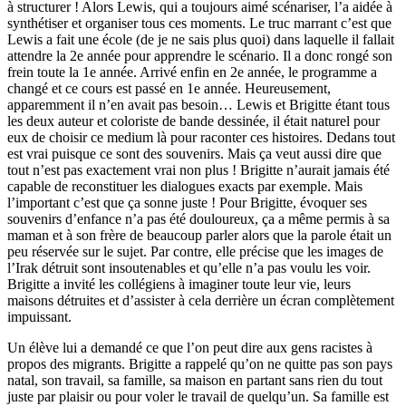
à structurer ! Alors Lewis, qui a toujours aimé scénariser, l’a aidée à
synthétiser et organiser tous ces moments. Le truc marrant c’est que
Lewis a fait une école (de je ne sais plus quoi) dans laquelle il fallait
attendre la 2e année pour apprendre le scénario. Il a donc rongé son
frein toute la 1e année. Arrivé enfin en 2e année, le programme a
changé et ce cours est passé en 1e année. Heureusement,
apparemment il n’en avait pas besoin… Lewis et Brigitte étant tous
les deux auteur et coloriste de bande dessinée, il était naturel pour
eux de choisir ce medium là pour raconter ces histoires. Dedans tout
est vrai puisque ce sont des souvenirs. Mais ça veut aussi dire que
tout n’est pas exactement vrai non plus ! Brigitte n’aurait jamais été
capable de reconstituer les dialogues exacts par exemple. Mais
l’important c’est que ça sonne juste ! Pour Brigitte, évoquer ses
souvenirs d’enfance n’a pas été douloureux, ça a même permis à sa
maman et à son frère de beaucoup parler alors que la parole était un
peu réservée sur le sujet. Par contre, elle précise que les images de
l’Irak détruit sont insoutenables et qu’elle n’a pas voulu les voir.
Brigitte a invité les collégiens à imaginer toute leur vie, leurs
maisons détruites et d’assister à cela derrière un écran complètement
impuissant.
Un élève lui a demandé ce que l’on peut dire aux gens racistes à
propos des migrants. Brigitte a rappelé qu’on ne quitte pas son pays
natal, son travail, sa famille, sa maison en partant sans rien du tout
juste par plaisir ou pour voler le travail de quelqu’un. Sa famille est