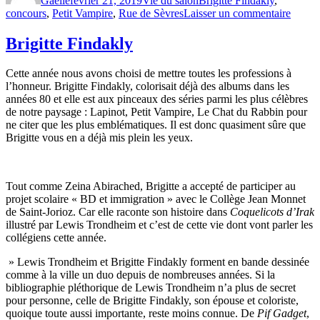
Gaelle
février 21, 2019
Vie du salon
Brigitte Findakly
,
sur
concours
,
Petit Vampire
,
Rue de Sèvres
Laisser un commentaire
Conco
Petit
Brigitte Findakly
Vampi
Cette année nous avons choisi de mettre toutes les professions à
l’honneur. Brigitte Findakly, colorisait déjà des albums dans les
années 80 et elle est aux pinceaux des séries parmi les plus célèbres
de notre paysage : Lapinot, Petit Vampire, Le Chat du Rabbin pour
ne citer que les plus emblématiques. Il est donc quasiment sûre que
Brigitte vous en a déjà mis plein les yeux.
Tout comme Zeina Abirached, Brigitte a accepté de participer au
projet scolaire « BD et immigration » avec le Collège Jean Monnet
de Saint-Jorioz. Car elle raconte son histoire dans
Coquelicots d’Irak
illustré par Lewis Trondheim et c’est de cette vie dont vont parler les
collégiens cette année.
» Lewis Trondheim et Brigitte Findakly forment en bande dessinée
comme à la ville un duo depuis de nombreuses années. Si la
bibliographie pléthorique de Lewis Trondheim n’a plus de secret
pour personne, celle de Brigitte Findakly, son épouse et coloriste,
quoique toute aussi importante, reste moins connue. De
Pif Gadget
,