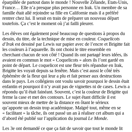
éparpillée de partout dans le monde ! Nouvelle Zélande, Etats-Unis,
France… Elle n’a presque plus personne en Irak. Un membre de sa
famille était allé rejoindre sa fille en Californie mais il a préféré
rentrer chez lui. Il serait en train de préparer un nouveau départ
toutefois. Ça c’est le moment où j’ai failli pleurer.
Les élèves ont également posé beaucoup de questions à propos du
dessin, du titre, de la technique de mise en couleur.
Coquelicots
d’Irak
est dessiné par Lewis sur papier avec de l’encre et Brigitte fait
les couleurs à l’aquarelle. Ils ont choisi le titre ensemble en
cherchant chacun de son côté ! Quand ils ont partagé leurs idées, ils
avaient en commun le mot « Coquelicots » alors ils l’ont gardé en
point de départ. Le coquelicot est une fleur très répandue en Irak,
Brigitte les voyait depuis sa fenêtre. Mais c’est aussi le côté très
éphémère de la fleur qui leur a plu et fait penser aux destructions
dans le pays. Les collégiens ont voulu savoir pourquoi le dessin était
enfantin et pourquoi il n’y avait pas de vignettes ni de cases. Lewis a
répondu qu’il était fainéant. Souvent, c’est la couleur de Brigitte qui
ferme la case et met des contours. Le sujet étant difficile il est
souvent mieux de mettre de la distance en ôtant le sérieux
qu’apporte un dessin trop académique. Malgré tout, même en se
« facilitant » la tâche, ils ont passé un an à réaliser cet album qui a
d’abord été publié sur l’application du journal
Le Monde
.
Les 3e ont demandé ce que ça fait de savoir que tout le monde lit