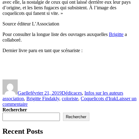
avec elle, la nostalgie de ceux qui ont laissé derrière eux leur pays
d’origine, et les liens fugaces qui subsistent. À l’image des
coquelicots qui fanent si vite. »
Source éditeur L’Association
Pour consulter la longue liste des ouvrages auxquelles
Brigitte
a
collaboré.
Dernier livre paru en tant que scénariste :
Auteur
Publié
Catégories
Étiquett
le
Gaelle
février 21, 2019
Dédicaces
,
Infos sur les auteurs
association
,
Brigitte Findakly
,
coloriste
,
Coquelicots d'Irak
Laisser un
sur
commentaire
Brigitte
Rechercher
Findakly
Rechercher
Recent Posts