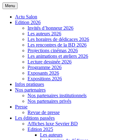
Aller
Menu
Salon de la BD de Sevrier
au
contenu
Actu Salon
Edition 2026
Invités d’honneur 2026
Les auteurs 2026
Les horaires de dédicaces 2026
Les rencontres de la BD 2026
Projections cinémas 2026
Les animations et ateliers 2026
Lecture dessinée 2026
Programme 2026
Exposants 2026
Expositions 2026
Infos pratiques
Nos partenaires
Nos partenaires institutionnels
Nos partenaires privés
Presse
Revue de presse
Les éditions passées
Affiches luxe Sevrier BD
Edition 2025
Les auteurs