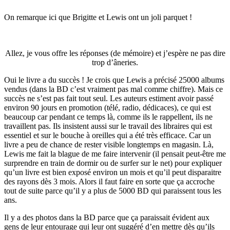
On remarque ici que Brigitte et Lewis ont un joli parquet !
Allez, je vous offre les réponses (de mémoire) et j’espère ne pas dire
trop d’âneries.
Oui le livre a du succès ! Je crois que Lewis a précisé 25000 albums
vendus (dans la BD c’est vraiment pas mal comme chiffre). Mais ce
succès ne s’est pas fait tout seul. Les auteurs estiment avoir passé
environ 90 jours en promotion (télé, radio, dédicaces), ce qui est
beaucoup car pendant ce temps là, comme ils le rappellent, ils ne
travaillent pas. Ils insistent aussi sur le travail des libraires qui est
essentiel et sur le bouche à oreilles qui a été très efficace. Car un
livre a peu de chance de rester visible longtemps en magasin. Là,
Lewis me fait la blague de me faire intervenir (il pensait peut-être me
surprendre en train de dormir ou de surfer sur le net) pour expliquer
qu’un livre est bien exposé environ un mois et qu’il peut disparaitre
des rayons dès 3 mois. Alors il faut faire en sorte que ça accroche
tout de suite parce qu’il y a plus de 5000 BD qui paraissent tous les
ans.
Il y a des photos dans la BD parce que ça paraissait évident aux
gens de leur entourage qui leur ont suggéré d’en mettre dès qu’ils