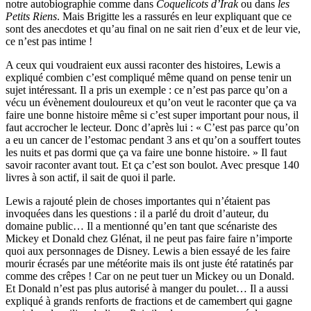
notre autobiographie comme dans
Coquelicots d’Irak
ou dans
les
Petits Riens
. Mais Brigitte les a rassurés en leur expliquant que ce
sont des anecdotes et qu’au final on ne sait rien d’eux et de leur vie,
ce n’est pas intime !
A ceux qui voudraient eux aussi raconter des histoires, Lewis a
expliqué combien c’est compliqué même quand on pense tenir un
sujet intéressant. Il a pris un exemple : ce n’est pas parce qu’on a
vécu un évènement douloureux et qu’on veut le raconter que ça va
faire une bonne histoire même si c’est super important pour nous, il
faut accrocher le lecteur. Donc d’après lui : « C’est pas parce qu’on
a eu un cancer de l’estomac pendant 3 ans et qu’on a souffert toutes
les nuits et pas dormi que ça va faire une bonne histoire. » Il faut
savoir raconter avant tout. Et ça c’est son boulot. Avec presque 140
livres à son actif, il sait de quoi il parle.
Lewis a rajouté plein de choses importantes qui n’étaient pas
invoquées dans les questions : il a parlé du droit d’auteur, du
domaine public… Il a mentionné qu’en tant que scénariste des
Mickey et Donald chez Glénat, il ne peut pas faire faire n’importe
quoi aux personnages de Disney. Lewis a bien essayé de les faire
mourir écrasés par une météorite mais ils ont juste été ratatinés par
comme des crêpes ! Car on ne peut tuer un Mickey ou un Donald.
Et Donald n’est pas plus autorisé à manger du poulet… Il a aussi
expliqué à grands renforts de fractions et de camembert qui gagne