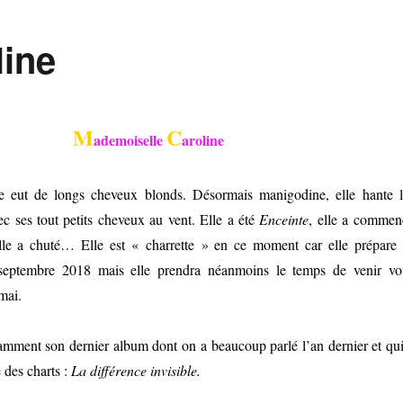
line
M
C
ademoiselle
aroline
lle eut de longs cheveux blonds. Désormais manigodine, elle hante l
ec ses tout petits cheveux au vent. Elle a été
Enceinte
, elle a commen
lle a chuté… Elle est « charrette » en ce moment car elle prépare 
eptembre 2018 mais elle prendra néanmoins le temps de venir vo
 mai.
amment son dernier album dont on a beaucoup parlé l’an dernier et qui
 des charts :
La différence invisible.