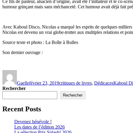
Ce fils de pasteur, alsacien d’origine, avait été l’initiateur et le co-scé
humour grinçant mais sans méchanceté. Cet humour avait déjà fait p
Avec Kaboul Disco, Nicolas a marqué les esprits de quelques milliers 
Nicolas est devenu un vrai globe-trotter aux multiples relations et poi
Source texte et photo : La Boîte à Bulles
Son dernier ouvrage :
Gaelle
février 23, 2019
critiques de livres
,
Dédicaces
Kaboul Di
Rechercher
Rechercher
Recent Posts
Devenez bénévole !
Les dates de l’édition 2026
La sélection Prix Splash! 2026