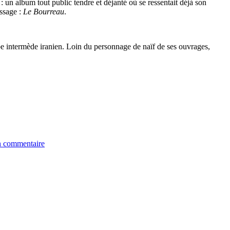
: un album tout public tendre et déjanté où se ressentait déjà son
ssage :
Le Bourreau
.
be intermède iranien. Loin du personnage de naïf de ses ouvrages,
n commentaire