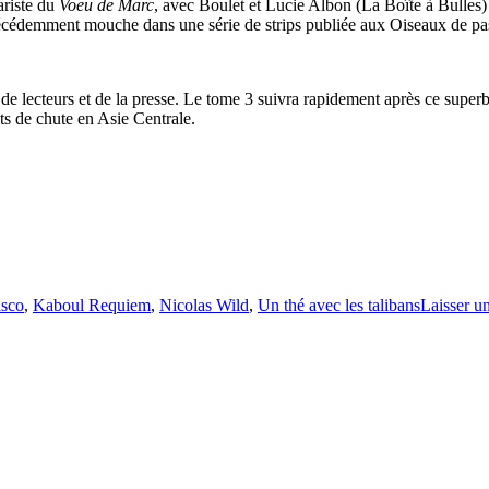
nariste du
Voeu de Marc
, avec Boulet et Lucie Albon (La Boîte à Bulles) 
récédemment mouche dans une série de strips publiée aux Oiseaux de pa
de lecteurs et de la presse. Le tome 3 suivra rapidement après ce super
nts de chute en Asie Centrale.
sco
,
Kaboul Requiem
,
Nicolas Wild
,
Un thé avec les talibans
Laisser u