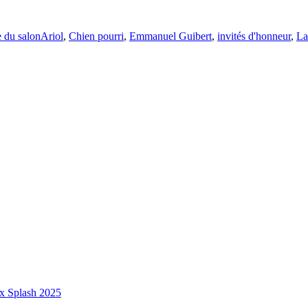
 du salon
Ariol
,
Chien pourri
,
Emmanuel Guibert
,
invités d'honneur
,
La
ix Splash 2025