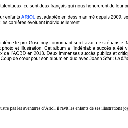
lus talentueux, ce sont deux français qui nous honoreront de leur 
our enfants
ARIOL
est adaptée en dessin animé depuis 2009, sero
les carrières évoluent individuellement.
ulême le prix Goscinny couronnant son travail de scénariste. Mai
t photo et illustration. Cet album a l’indéniable succès a été
rix de l’ACBD en 2013. Deux immenses succès publics et critique
rt Coup de cœur pour son album en duo avec Joann Sfar :
La fill
lustre pas les aventures d’Ariol, il ravit les enfants de ses illustrations 