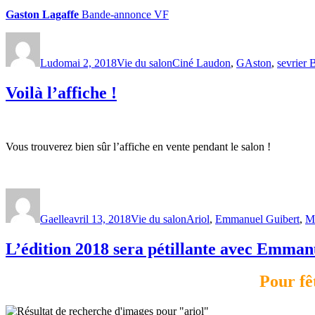
Gaston Lagaffe
Bande-annonce VF
Ludo
mai 2, 2018
Vie du salon
Ciné Laudon
,
GAston
,
sevrier
Voilà l’affiche !
Vous trouverez bien sûr l’affiche en vente pendant le salon !
Gaelle
avril 13, 2018
Vie du salon
Ariol
,
Emmanuel Guibert
,
M
L’édition 2018 sera pétillante avec Emman
Pour fê