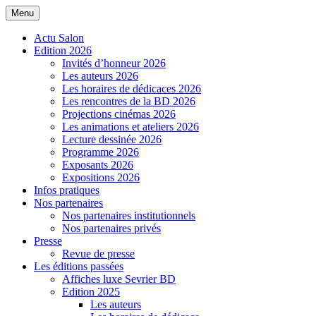
Aller
Menu
Salon de la BD de Sevrier
au
contenu
Actu Salon
Edition 2026
Invités d’honneur 2026
Les auteurs 2026
Les horaires de dédicaces 2026
Les rencontres de la BD 2026
Projections cinémas 2026
Les animations et ateliers 2026
Lecture dessinée 2026
Programme 2026
Exposants 2026
Expositions 2026
Infos pratiques
Nos partenaires
Nos partenaires institutionnels
Nos partenaires privés
Presse
Revue de presse
Les éditions passées
Affiches luxe Sevrier BD
Edition 2025
Les auteurs