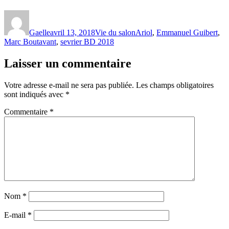
Auteur
Publié
Catégories
Étiquettes
le
Gaelle
avril 13, 2018
Vie du salon
Ariol
,
Emmanuel Guibert
,
Marc Boutavant
,
sevrier BD 2018
Laisser un commentaire
Votre adresse e-mail ne sera pas publiée.
Les champs obligatoires
sont indiqués avec
*
Commentaire
*
Nom
*
E-mail
*